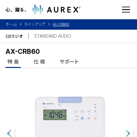
心、踊る。A
ホーム
ラインアップ
AX-CRB60
CDラジオ
STANDARD AUDIO
AX-CRB60
特 長
仕 様
サポート